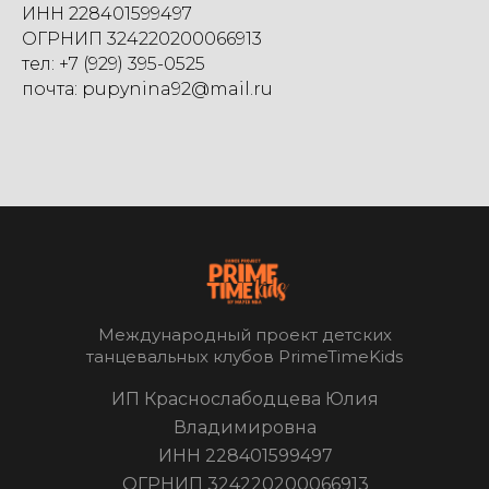
ИНН 228401599497
ОГРНИП 324220200066913
тел: +7 (929) 395-0525
почта: pupynina92@mail.ru
Международный проект детских
танцевальных клубов PrimeTimeKids
ИП Краснослабодцева Юлия
Владимировна
ИНН 228401599497
ОГРНИП 324220200066913